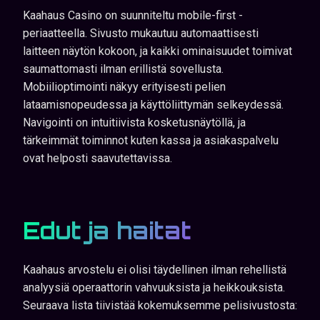
Kaahaus Casino on suunniteltu mobile-first -
periaatteella. Sivusto mukautuu automaattisesti
laitteen näytön kokoon, ja kaikki ominaisuudet toimivat
saumattomasti ilman erillistä sovellusta.
Mobiilioptimointi näkyy erityisesti pelien
lataamisnopeudessa ja käyttöliittymän selkeydessä.
Navigointi on intuitiivista kosketusnäytöllä, ja
tärkeimmät toiminnot kuten kassa ja asiakaspalvelu
ovat helposti saavutettavissa.
Edut ja haitat
Kaahaus arvostelu ei olisi täydellinen ilman rehellistä
analyysiä operaattorin vahvuuksista ja heikkouksista.
Seuraava lista tiivistää kokemuksemme pelisivustosta: