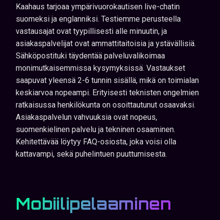
Kaahaus tarjoaa ympärivuorokautisen live-chatin
suomeksi ja englanniksi. Testiemme perusteella
vastausajat ovat tyypillisesti alle minuutin, ja
asiakaspalvelijat ovat ammattitaitoisia ja ystävällisiä.
Sähköpostituki täydentää palveluvalikoimaa
monimutkaisemmissa kysymyksissä. Vastaukset
saapuvat yleensä 2-6 tunnin sisällä, mikä on toimialan
keskiarvoa nopeampi. Erityisesti teknisten ongelmien
ratkaisussa henkilökunta on osoittautunut osaavaksi.
Asiakaspalvelun vahvuuksia ovat nopeus,
suomenkielinen palvelu ja tekninen osaaminen.
Kehitettävää löytyy FAQ-osiosta, joka voisi olla
kattavampi, sekä puhelintuen puuttumisesta.
Mobiilipelaaminen