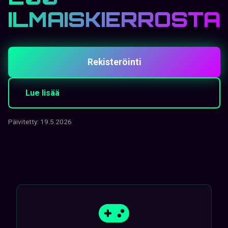
ILMAISKIERROSTA
Rekisteröinti
Lue lisää
Päivitetty: 19.5.2026