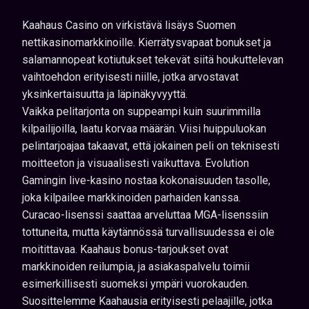
Kaahaus Casino on virkistävä lisäys Suomen
nettikasinomarkkinoille. Kierrätysvapaat bonukset ja
salamannopeat kotiutukset tekevät siitä houkuttelevan
vaihtoehdon erityisesti niille, jotka arvostavat
yksinkertaisuutta ja läpinäkyvyyttä.
Vaikka pelitarjonta on suppeampi kuin suurimmilla
kilpailijoilla, laatu korvaa määrän. Viisi huippuluokan
pelintarjoajaa takaavat, että jokainen peli on teknisesti
moitteeton ja visuaalisesti vaikuttava. Evolution
Gamingin live-kasino nostaa kokonaisuuden tasolle,
joka kilpailee markkinoiden parhaiden kanssa.
Curacao-lisenssi saattaa arveluttaa MGA-lisenssiin
tottuneita, mutta käytännössä turvallisuudessa ei ole
moitittavaa. Kaahaus bonus-tarjoukset ovat
markkinoiden reilumpia, ja asiakaspalvelu toimii
esimerkillisesti suomeksi ympäri vuorokauden.
Suosittelemme Kaahausia erityisesti pelaajille, jotka