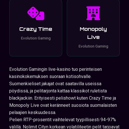
Crazy Time
Monopoly
Live
Evolution Gaming
Evolution Gaming
Evolution Gamingin live-kasino tuo perinteisen
kasinokokemuksen suoraan kotisohvalle.
Suomenkieliset jakajat ovat saatavilla useissa
pöydissä, ja pelitarjonta kattaa klassikot ruletista
blackjackiin. Erityisesti pelishowt kuten Crazy Time ja
Monopoly Live ovat keränneet suosiota suomalaisten
pelaajien keskuudessa.
Pelien RTP-prosentit vaihtelevat tyypillisesti 94-97%
välillä. Nolimit Cityn korkean volatiliteetin pelit tarjoavat