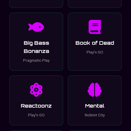
Big Bass
Book of Dead
Bonanza
Play'n GO
Pragmatic Play
Reactoonz
Mental
Play'n GO
Nolimit City