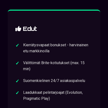
Edut
Kierrätysvapaat bonukset - harvinainen
etu markkinoilla
Välittömät Brite-kotiutukset (max. 15
min)
Suomenkielinen 24/7 asiakaspalvelu
Laadukkaat pelintarjoajat (Evolution,
Pragmatic Play)