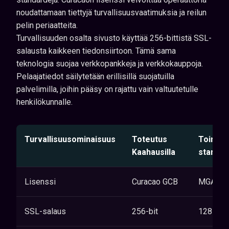
noudattamaan tiettyjä turvallisuusvaatimuksia ja reilun
pelin periaatteita.
Turvallisuuden osalta sivusto käyttää 256-bittistä SSL-
salausta kaikkeen tiedonsiirtoon. Tämä sama
teknologia suojaa verkkopankkeja ja verkkokauppoja.
Pelaajatiedot säilytetään erillisillä suojatuilla
palvelimilla, joihin pääsy on rajattu vain valtuutetulle
henkilökunnalle.
Turvallisuusominaisuus
Toteutus
Toimial
Kaahausilla
standar
Lisenssi
Curacao GCB
MGA/Cu
SSL-salaus
256-bit
128-256 