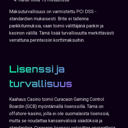
Maksuturvallisuus on varmistettu PCI DSS -
standardien mukaisesti. Brite ei tallenna
pankkitunnuksia, vaan toimii välittäjänä pankin ja
kasinon välillä. Tämä lisää turvallisuutta merkittävästi
verrattuna perinteisiin korttimaksuihin.
Lisenssi ja
turvallisuus
Kaahaus Casino toimii Curacaon Gaming Control
Boardin (GCB) myöntämällä lisenssillä. Tämä on
offshore-kasino, jolla ei ole suomalaista lisenssiä,
mutta se noudattaa kansainvälisiä säädöksiä ja
standardeja. Curacaon lisenssi velvoittaa operaattoria