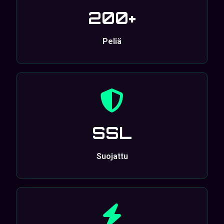
200+
Peliä
SSL
Suojattu