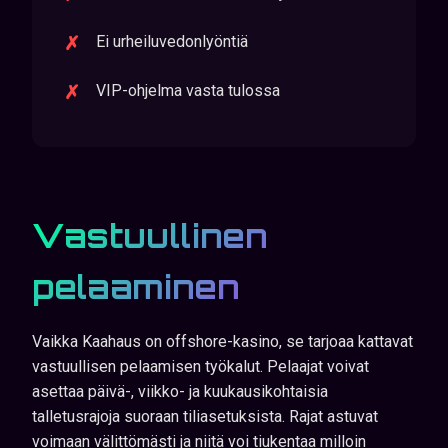
Ei urheiluvedonlyöntiä
VIP-ohjelma vasta tulossa
Vastuullinen
pelaaminen
Vaikka Kaahaus on offshore-kasino, se tarjoaa kattavat
vastuullisen pelaamisen työkalut. Pelaajat voivat
asettaa päivä-, viikko- ja kuukausikohtaisia
talletusrajoja suoraan tiliasetuksista. Rajat astuvat
voimaan välittömästi ja niitä voi tiukentaa milloin