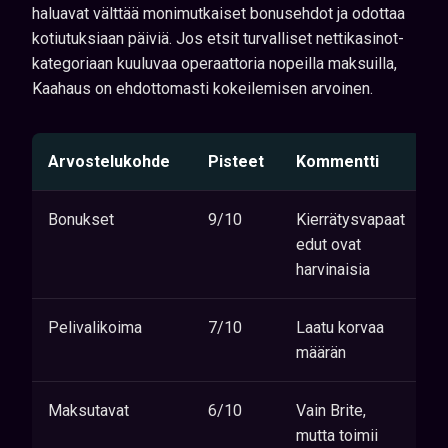
haluavat välttää monimutkaiset bonusehdot ja odottaa
kotiutuksiaan päiviä. Jos etsit turvalliset nettikasinot-
kategoriaan kuuluvaa operaattoria nopeilla maksuilla,
Kaahaus on ehdottomasti kokeilemisen arvoinen.
Arvostelukohde
Pisteet
Kommentti
Bonukset
9/10
Kierrätysvapaat
edut ovat
harvinaisia
Pelivalikoima
7/10
Laatu korvaa
määrän
Maksutavat
6/10
Vain Brite,
mutta toimii