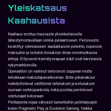
Yleiskatsaus
Kaahausista
Kaahaus erottuu massasta yksinkertaisella
lähestymistavallaan online-pelaamiseen. Pelisivusto
keskittyy olennaiseen: laadukkaisiin peleihin, nopeisiin
maksuihin ja reiluihin bonuksiin ilman monimutkaisia
ehtoja. Erityisesti kierrätysvapaat edut ovat harvinaisia
nykymarkkinoilla.
Operaattori on valinnut tietoisesti suppean mutta
tehokkaan maksutapavalikoiman. Brite-pikamaksut
mahdollistavat välittömät talletukset ja kotiutukset
suoraan verkkopankista, mikä poistaa perinteiset
odotusajat kokonaan.
Pelitarjonta nojaa vahvasti tunnettuihin pelintarjoajiin
kuten Pragmatic Play ja Evolution Gaming. Vaikka